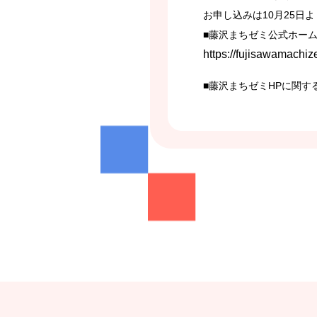
お申し込みは10月25日
■藤沢まちゼミ公式ホー
https://fujisawamachize
■藤沢まちゼミHPに関