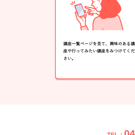
04
TEL：